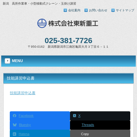
新潟 高所作業車・小型移動式クレーン・玉掛け講習
会社案内
お問い合わせ
サイトマップ
025-381-7726
〒950-0162 新潟県新潟市江南区亀田大月３丁目６－１１
MENU
技能講習申込書
技能講習申込書
Facebook
X
Bluesky
Threads
Hatena
Copy