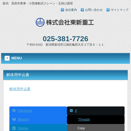
新潟 高所作業車・小型移動式クレーン・玉掛け講習
会社案内
お問い合わせ
サイトマップ
025-381-7726
〒950-0162 新潟県新潟市江南区亀田大月３丁目６－１１
MENU
解体用申込書
解体用申込書
Facebook
X
Bluesky
Threads
Hatena
Copy