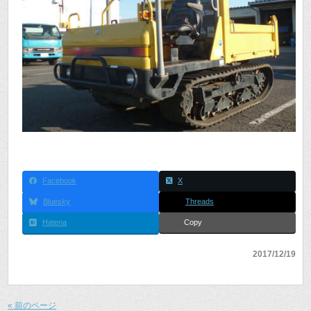
Facebook
X
Bluesky
Threads
Hatena
Copy
2017/12/19
« 前のページ