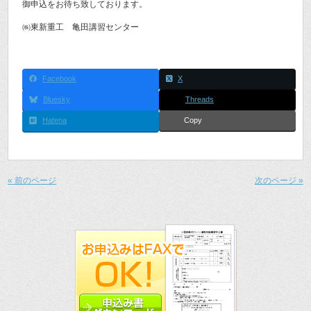
御申込をお待ち致しております。
㈱東新重工 亀田講習センター
Facebook
X
Bluesky
Threads
Hatena
Copy
« 前のページ
次のページ »