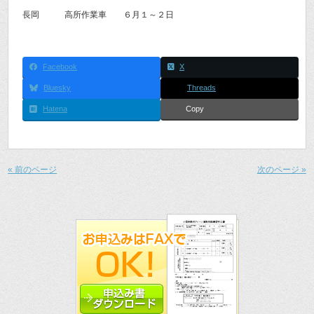
長岡 高所作業車 ６月１～２日
Facebook
X
Bluesky
Threads
Hatena
Copy
« 前のページ
次のページ »