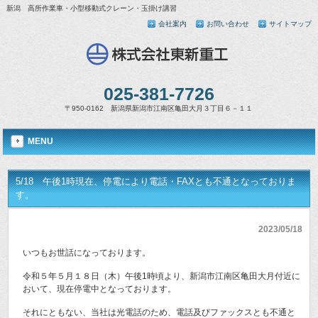
新潟 高所作業車・小型移動式クレーン・玉掛け講習
会社案内
お問い合わせ
サイトマップ
025-381-7726
〒950-0162 新潟県新潟市江南区亀田大月３丁目６－１１
MENU
5/18 午後1時現在、停電により電話・FAXとも不通となっておりま
す。
2023/05/18
いつもお世話になっております。
令和５年５月１８日（木）午後1時頃より、新潟市江南区亀田大月付近に
おいて、現在停電中となっております。
それにともない、当社は光電話のため、電話及びファックスとも不通と