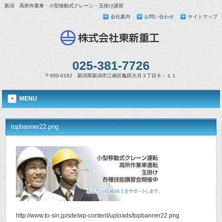
新潟 高所作業車・小型移動式クレーン・玉掛け講習
会社案内
お問い合わせ
サイトマップ
025-381-7726
〒950-0162 新潟県新潟市江南区亀田大月３丁目６－１１
MENU
topbanner22.png
http://www.to-sin.jp/site/wp-content/uploads/topbanner22.png