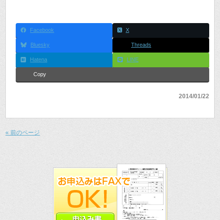
Facebook
X
Bluesky
Threads
Hatena
LINE
Copy
2014/01/22
« 前のページ